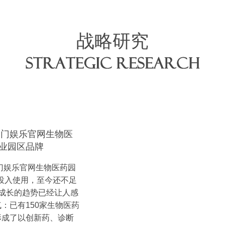
战略研究
6澳门娱乐官网生物医
业园区品牌
澳门娱乐官网生物医药园
0月投入使用，至今还不足
它成长的趋势已经让人感
：已有150家生物医药
形成了以创新药、诊断