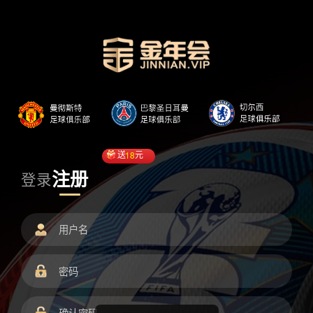
送
18
元
注册
登录